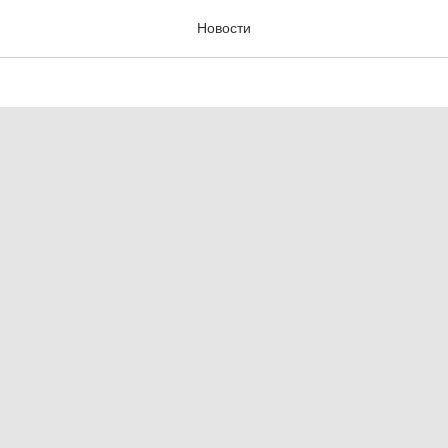
ая мастерская
Новости